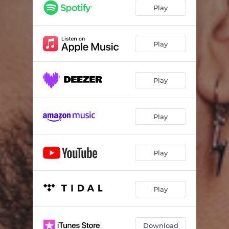
Eu Não Te Pedi Pra Me Amar
02:46
Play
Miracema
02:12
Manual
03:12
Play
Play
Play
Play
Play
Download