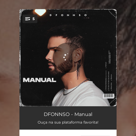
5
You're all set!
Última Esperança
03:09
DFONNSO - Manual
Ouça na sua plataforma favorita!
Feitiço
03:08